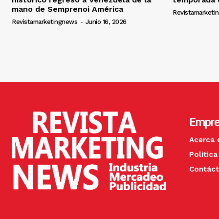
mano de Semprenoi América
Revistamarketi
Revistamarketingnews
-
Junio 16, 2026
Empr
Acerca 
Politica
Contác