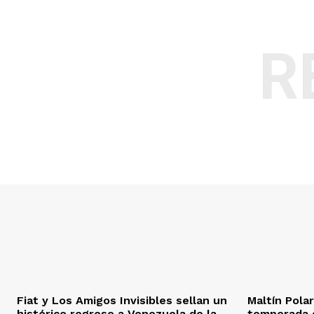
R
Fiat y Los Amigos Invisibles sellan un
Maltín Pola
histórico regreso a Venezuela de la
temporada d