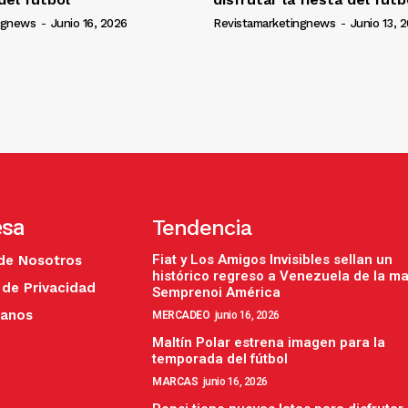
ngnews
-
Junio 16, 2026
Revistamarketingnews
-
Junio 13, 
esa
Tendencia
Fiat y Los Amigos Invisibles sellan un
de Nosotros
histórico regreso a Venezuela de la m
 de Privacidad
Semprenoi América
tanos
MERCADEO
junio 16, 2026
Maltín Polar estrena imagen para la
temporada del fútbol
MARCAS
junio 16, 2026