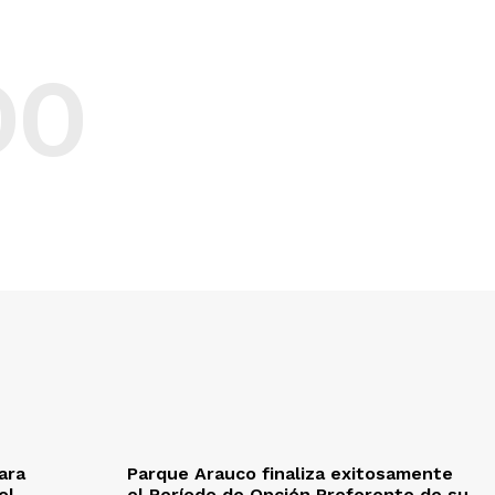
DO
ara
Parque Arauco finaliza exitosamente
ol
el Período de Opción Preferente de su