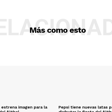
ELACIONA
Más como esto
r estrena imagen para la
Pepsi tiene nuevas latas p
el fútbol
disfrutar la fiesta del fútb